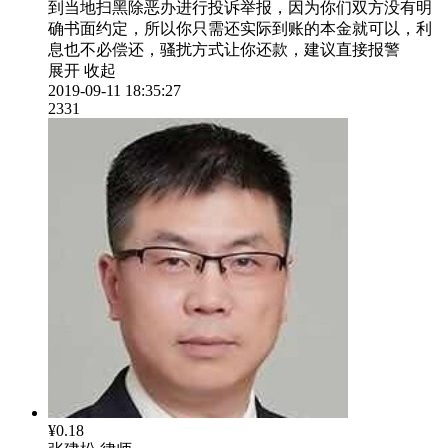
到当地扫黑除恶办进行投诉举报，因为你们双方没有明
确书面约定，所以你只需还实际到账的本金就可以，利
息也不必偿还，骚扰方式让你还款，建议直接报警
展开
收起
2019-09-11 18:35:27
2331
¥0.18