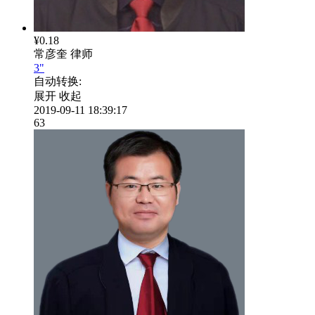
¥0.18
常彦奎
律师
3"
自动转换:
展开
收起
2019-09-11 18:39:17
63