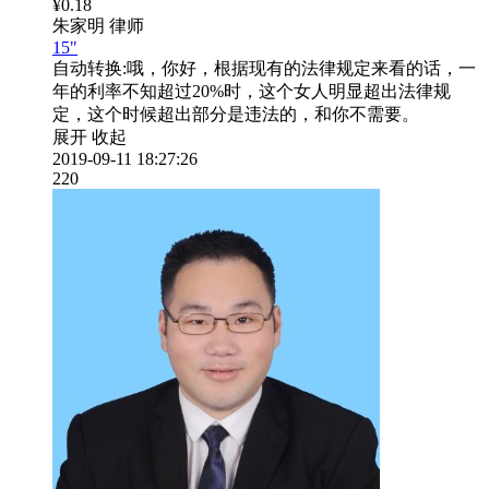
¥0.18
朱家明
律师
15"
自动转换:
哦，你好，根据现有的法律规定来看的话，一
年的利率不知超过20%时，这个女人明显超出法律规
定，这个时候超出部分是违法的，和你不需要。
展开
收起
2019-09-11 18:27:26
220