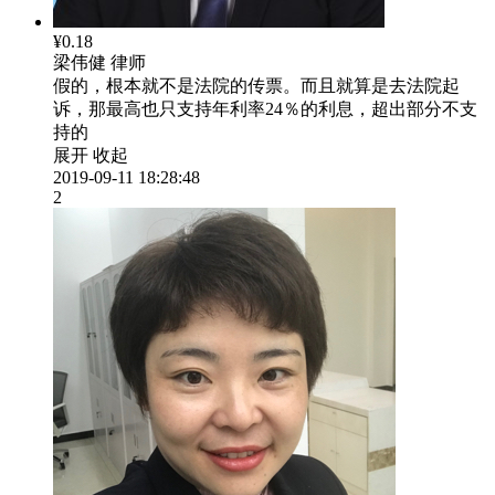
¥0.18
梁伟健
律师
假的，根本就不是法院的传票。而且就算是去法院起
诉，那最高也只支持年利率24％的利息，超出部分不支
持的
展开
收起
2019-09-11 18:28:48
2