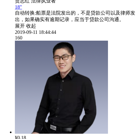
贾志红
法律执业者
18"
自动转换:
船票是法院发出的，不是贷款公司以及律师发
出，如果确实有逾期记录，应当于贷款公司沟通。
展开
收起
2019-09-11 18:44:44
160
¥0.18