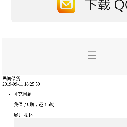
民间借贷
2019-09-11 18:25:59
补充问题：
我借了9期，还了6期
展开
收起