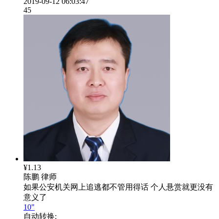
2019-09-12 06:03:47
45
¥1.13
陈鹏
律师
如果公安机关网上追逃都不管用得话 个人悬赏就更没有
意义了
10"
自动转换: