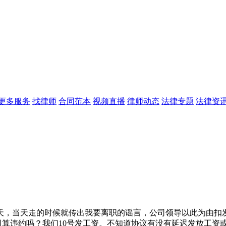
更多服务
找律师
合同范本
视频直播
律师动态
法律专题
法律资
天，当天走的时候就传出我要离职的谣言，公司领导以此为由扣
：公司算违约吗？我们10号发工资。不知道协议有没有延迟发放工