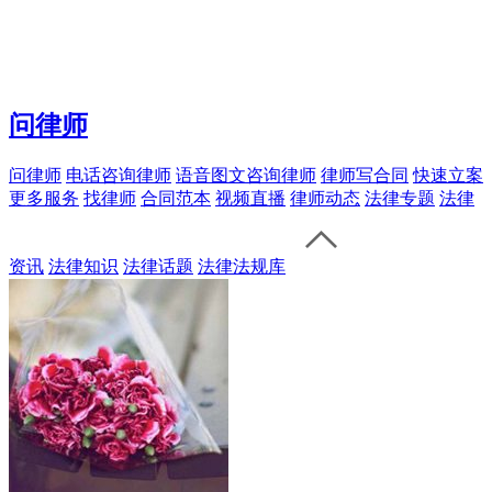
问律师
问律师
电话咨询律师
语音图文咨询律师
律师写合同
快速立案
更多服务
找律师
合同范本
视频直播
律师动态
法律专题
法律
资讯
法律知识
法律话题
法律法规库