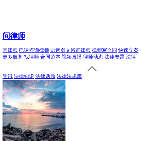
问律师
问律师
电话咨询律师
语音图文咨询律师
律师写合同
快速立案
更多服务
找律师
合同范本
视频直播
律师动态
法律专题
法律
资讯
法律知识
法律话题
法律法规库