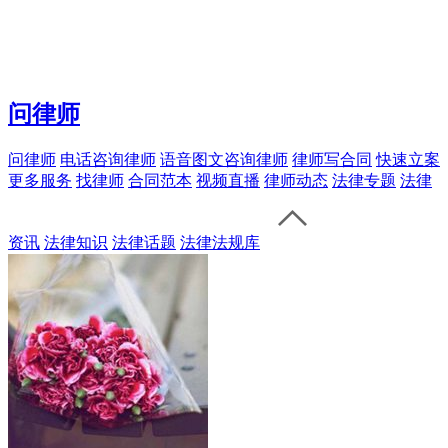
问律师
问律师
电话咨询律师
语音图文咨询律师
律师写合同
快速立案
更多服务
找律师
合同范本
视频直播
律师动态
法律专题
法律
资讯
法律知识
法律话题
法律法规库