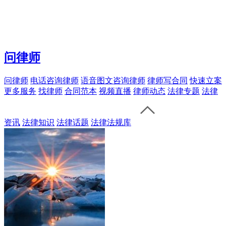
问律师
问律师
电话咨询律师
语音图文咨询律师
律师写合同
快速立案
更多服务
找律师
合同范本
视频直播
律师动态
法律专题
法律
资讯
法律知识
法律话题
法律法规库