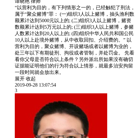
谭晓艳
律师
“以营利为目的，有下列情形之一的，已经触犯了刑法，
属于“聚众赌博”罪： (一)组织3人以上赌博，抽头渔利数
额累计达到5000元以上的; (二)组织3人以上赌博，赌资
数额累计达到5万元以上的; (三)组织3人以上赌博，参赌
人数累计达到20人以上的; (四)组织中华人民共和国公民
10人以上赴境外赌博，从中收取回扣、介绍费的。” 以
营利为目的，聚众赌博、开设赌场或者以赌博为业的，
处三年以下有期徒刑、拘役或者管制，并处罚金。 先看
看你父母是否符合以上条件？另外派出所如果没有确切
证据能证明他们的行为符合以上情形，就最多治安拘留
一段时间就会放出来。
展开
收起
2019-09-28 13:07:54
3