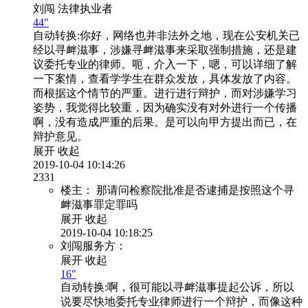
刘闯
法律执业者
44"
自动转换:
你好，网络也并非法外之地，现在公安机关已
经以寻衅滋事，涉嫌寻衅滋事来采取强制措施，还是建
议委托专业的律师。呃，介入一下，嗯，可以详细了解
一下案情，查看学学生在群众发放，具体发放了内容。
而根据这个情节的严重。进行进行辩护，而对涉嫌学习
姿势，我觉得比较重，因为确实没有对外进行一个传播
啊，没有造成严重的后果。是可以向甲方提出而已，在
辩护意见。
展开
收起
2019-10-04 10:14:26
2331
楼主：
那请问检察院批准是否逮捕是按照这个寻
衅滋事罪定罪吗
展开
收起
2019-10-04 10:18:25
刘闯服务方：
展开
收起
16"
自动转换:
啊，很可能以寻衅滋事提起公诉，所以
说要尽快地委托专业律师进行一个辩护，而像这种