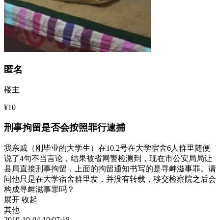
匿名
楼主
¥10
刑事拘留是否会按照罪行逮捕
我亲戚（刚毕业的大学生）在10.2号在大学宿舍6人群里随便
说了4句不当言论，结果被省网警检测到，现在市公安局局让
县局直接刑事拘留，上面的拘留通知书写的是寻衅滋事罪。请
问他只是在大学宿舍群里发，并没有转载，移交检察院之后会
构成寻衅滋事罪吗？
展开
收起
其他
2019-10-04 10:07:18