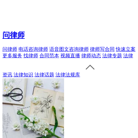
问律师
问律师
电话咨询律师
语音图文咨询律师
律师写合同
快速立案
更多服务
找律师
合同范本
视频直播
律师动态
法律专题
法律
资讯
法律知识
法律话题
法律法规库