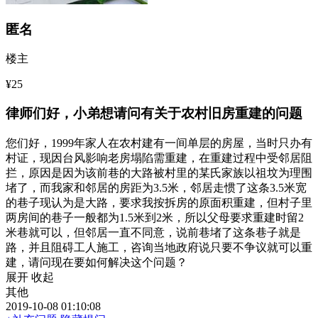
匿名
楼主
¥25
律师们好，小弟想请问有关于农村旧房重建的问题
您们好，1999年家人在农村建有一间单层的房屋，当时只办有
村证，现因台风影响老房塌陷需重建，在重建过程中受邻居阻
拦，原因是因为该前巷的大路被村里的某氏家族以祖坟为理围
堵了，而我家和邻居的房距为3.5米，邻居走惯了这条3.5米宽
的巷子现认为是大路，要求我按拆房的原面积重建，但村子里
两房间的巷子一般都为1.5米到2米，所以父母要求重建时留2
米巷就可以，但邻居一直不同意，说前巷堵了这条巷子就是
路，并且阻碍工人施工，咨询当地政府说只要不争议就可以重
建，请问现在要如何解决这个问题？
展开
收起
其他
2019-10-08 01:10:08