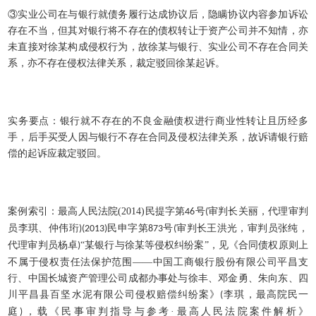
③实业公司在与银行就债务履行达成协议后，隐瞒协议内容参加诉讼
存在不当，但其对银行将不存在的债权转让于资产公司并不知情，亦
未直接对徐某构成侵权行为，故徐某与银行、实业公司不存在合同关
系，亦不存在侵权法律关系，裁定驳回徐某起诉。
实务要点：银行就不存在的不良金融债权进行商业性转让且历经多
手，后手买受人因与银行不存在合同及侵权法律关系，故诉请银行赔
偿的起诉应裁定驳回。
案例索引：最高人民法院
(2014)
民提字第
号
审判长关丽，代理审判
46
(
员李琪、仲伟珩
民申字第
号
审判长王洪光，审判员张纯，
)(2013)
873
(
代理审判员杨卓
“某银行与徐某等侵权纠纷案”，见《合同债权原则上
)
不属于侵权责任法保护范围——中国工商银行股份有限公司平昌支
行、中国长城资产管理公司成都办事处与徐丰、邓金勇、朱向东、四
川平昌县百坚水泥有限公司侵权赔偿纠纷案》
李琪，最高院民一
(
庭
，载《民事审判指导与参考·最高人民法院案件解析》
)