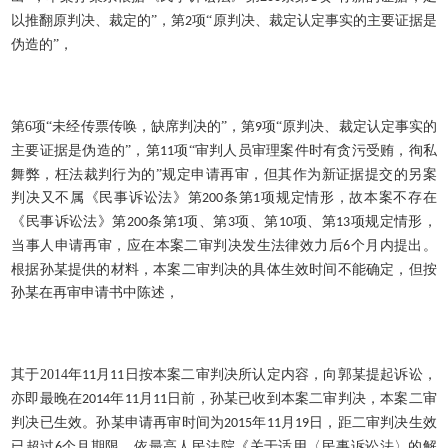
以推翻原判决、裁定的”，第
项“原判决、裁定认定事实的主要证据是
2
伪造的”，
第
6
项“未经传票传唤，缺席判决的”，第
项“原判决、裁定认定事实的
9
主要证据是伪造的”，第
项“审判人员审理案件时有贪污受贿，徇私
11
舞弊，枉法裁判行为的”规定申请再审，但其作为新证据提交的另案
判决又不属《民事诉讼法》第
条第
项规定情形，故本案不存在
200
1
《民事诉讼法》第
条第
项、第
项、第
项、第
项规定情形，
200
1
3
10
13
当事人申请再审，应在本案二审判决发生法律效力后
个月内提出。
6
根据孙某提供的材料，本案二审判决的具体生效时间不能确定，但按
孙某在再审申请书中陈述，
其于
2014
年
月
日按本案二审判决所认定内容，向郭某提起诉讼，
11
11
亦即最晚在
年
月
日前，孙某已收到本案二审判决，本案二审
2014
11
11
判决已生效。孙某申请再审时间为
年
月
日，距二审判决生效
2015
11
19
已超过
个月期限，依最高人民法院《关于适用〈民事诉讼法〉的解
6