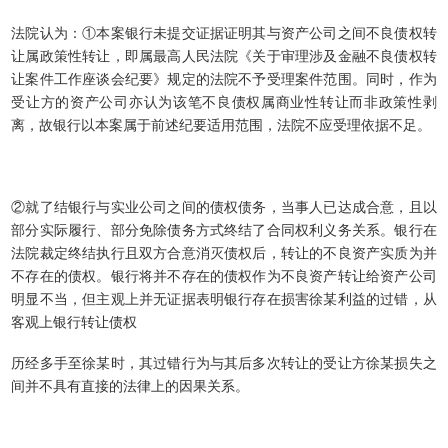
法院认为：
①本案银行未提交证据证明其与资产公司之间不良债权转
让属政策性转让，即属最高人民法院《关于审理涉及金融不良债权转
让案件工作座谈会纪要》规定的法院不予受理案件范围。同时，作为
受让方的资产公司亦认为该笔不良债权属商业性转让而非政策性剥
离，故银行以本案属于前述纪要适用范围，法院不应受理依据不足。
②就了结银行与实业公司之间的债权债务，当事人已达成合意，且以
部分实际履行、部分免除债务方式终结了合同权利义务关系。银行在
法院裁定终结执行且双方合意消灭债权后，转让的不良资产实质为并
不存在的债权。银行将并不存在的债权作为不良资产转让给资产公司
明显不当，但主观上并无证据表明银行存在损害徐某利益的过错，从
客观上银行转让债权
历经多手至徐某时，其过错行为与其后多次转让的受让方徐某损失之
间并不具有直接的法律上的因果关系。