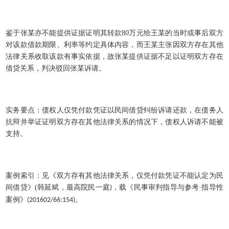
鉴于张某亦不能提供证据证明其转款
80
万元给王某的当时或事后双方
对该款借款期限、利率等约定具体内容，而王某主张因双方存在其他
法律关系收取该款有事实依据，故张某提供证据不足以证明双方存在
借贷关系，判决驳回张某诉请。
实务要点：债权人仅凭付款凭证以民间借贷纠纷诉请还款，在债务人
抗辩并举证证明双方存在其他法律关系的情况下，债权人诉请不能被
支持。
案例索引：见《双方存有其他法律关系，仅凭付款凭证不能认定为民
间借贷》
(
韩延斌，最高院民一庭
，载《民事审判指导与参考·指导性
)
案例》
。
(201602/66:154)