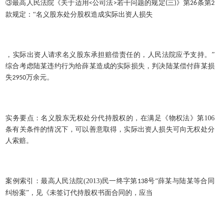
③最高人民法院《关于适用
公司法
若干问题的规定
三
》第
条第
<
>
(
)
26
2
款规定：“名义股东处分股权造成实际出资人损失
，实际出资人请求名义股东承担赔偿责任的，人民法院应予支持。
”
综合考虑陆某违约行为给薛某造成的实际损失，判决陆某偿付薛某损
失
万余元。
2950
实务要点：名义股东无权处分代持股权的，在满足《物权法》第
106
条有关条件的情况下，可以善意取得，实际出资人损失可向无权处分
人索赔。
案例索引：最高人民法院
(2013)
民一终字第
号“薛某与陆某等合同
138
纠纷案”，见《未签订代持股权书面合同的，应当