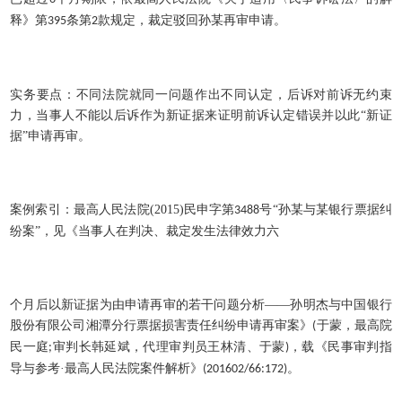
释》第
条第
款规定，裁定驳回孙某再审申请。
395
2
实务要点：不同法院就同一问题作出不同认定，后诉对前诉无约束
力，当事人不能以后诉作为新证据来证明前诉认定错误并以此
“新证
据”申请再审。
案例索引：最高人民法院
(2015)
民申字第
号“孙某与某银行票据纠
3488
纷案”，见《当事人在判决、裁定发生法律效力六
个月后以新证据为由申请再审的若干问题分析
——孙明杰与中国银行
股份有限公司湘潭分行票据损害责任纠纷申请再审案》
于蒙，最高院
(
民一庭
审判长韩延斌，代理审判员王林清、于蒙
，载《民事审判指
;
)
导与参考·最高人民法院案件解析》
。
(201602/66:172)