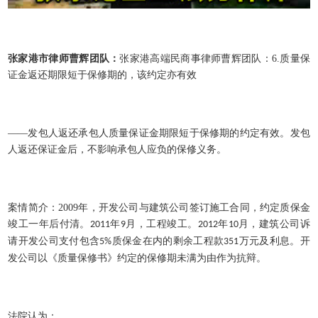
张家港市律师曹辉团队：
张家港高端民商事律师曹辉团队：
6.
质量保
证金返还期限短于保修期的，该约定亦有效
——发包人返还承包人质量保证金期限短于保修期的约定有效。发包
人返还保证金后，不影响承包人应负的保修义务。
案情简介：
2009
年，开发公司与建筑公司签订施工合同，约定质保金
竣工一年后付清。
年
月，工程竣工。
年
月，建筑公司诉
2011
9
2012
10
请开发公司支付包含
质保金在内的剩余工程款
万元及利息。开
5%
351
发公司以《质量保修书》约定的保修期未满为由作为抗辩。
法院认为：