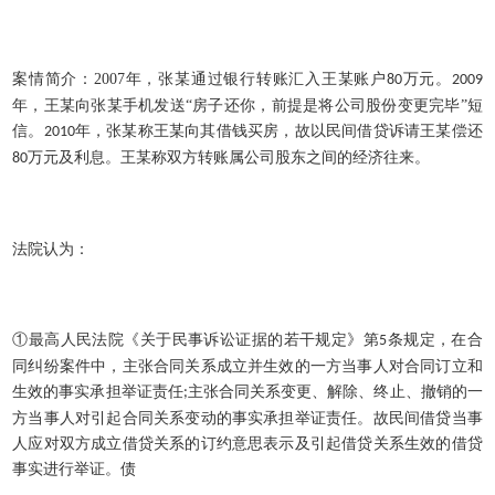
案情简介：
2007
年，张某通过银行转账汇入王某账户
万元。
80
2009
年，王某向张某手机发送“房子还你，前提是将公司股份变更完毕”短
信。
年，张某称王某向其借钱买房，故以民间借贷诉请王某偿还
2010
万元及利息。王某称双方转账属公司股东之间的经济往来。
80
法院认为：
①最高人民法院《关于民事诉讼证据的若干规定》第
条规定，在合
5
同纠纷案件中，主张合同关系成立并生效的一方当事人对合同订立和
生效的事实承担举证责任
主张合同关系变更、解除、终止、撤销的一
;
方当事人对引起合同关系变动的事实承担举证责任。故民间借贷当事
人应对双方成立借贷关系的订约意思表示及引起借贷关系生效的借贷
事实进行举证。债