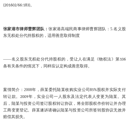
。
(201602/66:183)
张家港市律师曹辉团队：
张家港高端民商事律师曹辉团队：
5.
名义股
东无权处分代持股权的，适用善意取得制度
——名义股东无权处分代持股权的，受让人在满足《物权法》第
106
条有关条件的情况下，同样应认定构成善意取得。
案情简介：
2008
年，薛某委托陆某收购实业公司
股权并实际支付
85%
转让款。
年，实业公司一人股东及法定代表人变更为陆某。其
2009
后，陆某与投资公司签订股权转让协议，将全部股权作价转让并办理
工商变更登记。薛某遂诉请确认陆某与投资公司所签转股协议无效并
赔偿其损失。