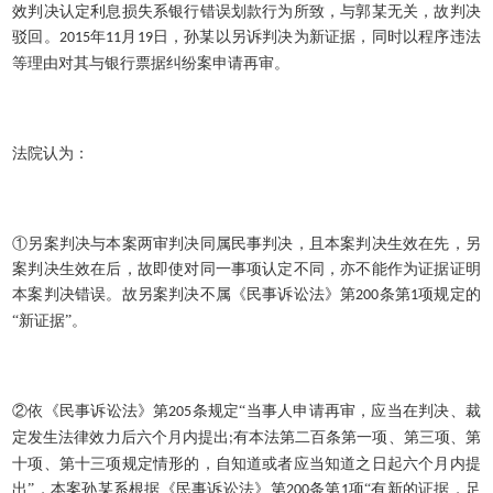
效判决认定利息损失系银行错误划款行为所致，与郭某无关，故判决
驳回。
年
月
日，孙某以另诉判决为新证据，同时以程序违法
2015
11
19
等理由对其与银行票据纠纷案申请再审。
法院认为：
①另案判决与本案两审判决同属民事判决，且本案判决生效在先，另
案判决生效在后，故即使对同一事项认定不同，亦不能作为证据证明
本案判决错误。故另案判决不属《民事诉讼法》第
条第
项规定的
200
1
“新证据”。
②依《民事诉讼法》第
条规定“当事人申请再审，应当在判决、裁
205
定发生法律效力后六个月内提出
有本法第二百条第一项、第三项、第
;
十项、第十三项规定情形的，自知道或者应当知道之日起六个月内提
出”，本案孙某系根据《民事诉讼法》第
条第
项“有新的证据，足
200
1