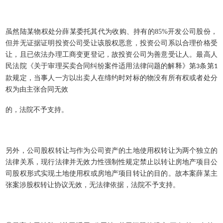
虽然陆某物权处分薛某委托其代为收购、持有的
85%
开发公司股份，
但并无证据证明投资公司受让该股权恶意，投资公司系以合理价格受
让，且已依法办理工商变更登记，故投资公司为善意受让人。最高人
民法院《关于审理买卖合同纠纷案件适用法律问题的解释》第
条第
3
1
款规定，当事人一方以出卖人在缔约时对标的物没有所有权或者处分
权为由主张合同无效
的，法院不予支持。
另外，公司股权转让与作为公司资产的土地使用权转让为两个独立的
法律关系，现行法律并无效力性强制性规定禁止以转让房地产项目公
司股权形式实现土地使用权或房地产项目转让的目的。故本案薛某主
张案涉股权转让协议无效，无法律依据，法院不予支持。