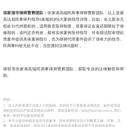
张家港市律师曹辉团队：
张家港高端民商事律师曹辉团队：以上是最
高法就民事审判指导
6
条规则的
大案例指导详情，比如：名义股东无
6
权处分代持股权的，适用善意取得制度，质量保证金返还期限短于保
修期的，该约定亦有效，都有实体案例加持指导，对各级法院审理此
类案件提供具体案例指引，也为律师代理案件提供了强有力的指导。
民商事纠纷无处不在，当您遇到法律问题时，
请联系张家港高端民商事律师曹辉团队，获取专业的法律解答和帮
助。
声明：
1、以上内容来源于法律人士的投稿，目的在于分享更多法律信息；如内容涉及
侵犯您的知识产权或其他合法权利，请发送邮件至：kefu@haolvshi.com.cn ,我们
将第一时间予以核实和处理。
2、本平台提供的相关信息仅供参考，您在使用时应自行判断其正确、可靠、完
整、有效和及时性；您应自行承担因使用前述资料信息而产生的风险及责任。