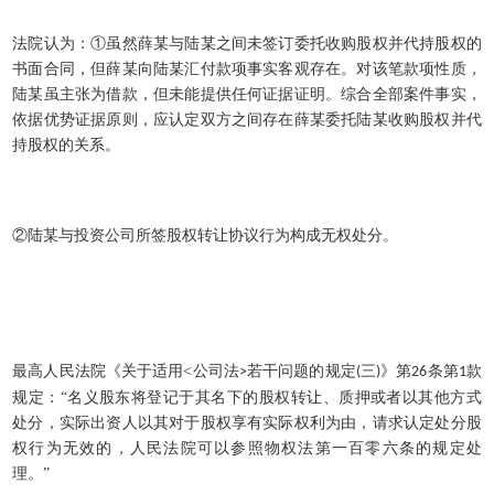
法院认为：
①虽然薛某与陆某之间未签订委托收购股权并代持股权的
书面合同，但薛某向陆某汇付款项事实客观存在。对该笔款项性质，
陆某虽主张为借款，但未能提供任何证据证明。综合全部案件事实，
依据优势证据原则，应认定双方之间存在薛某委托陆某收购股权并代
持股权的关系。
②陆某与投资公司所签股权转让协议行为构成无权处分。
最高人民法院《关于适用
<
公司法
若干问题的规定
三
》第
条第
款
>
(
)
26
1
规定：“名义股东将登记于其名下的股权转让、质押或者以其他方式
处分，实际出资人以其对于股权享有实际权利为由，请求认定处分股
权行为无效的，人民法院可以参照物权法第一百零六条的规定处
理。”