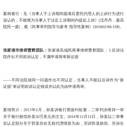
案例索引：见《当事人于上诉期间届满后委托代理人的上诉行为进行
追认的，不能视为当事人于法定上诉期间内提起上诉》
(
沈丹丹，最高
院民一庭
，载《民事审判指导与参考·指导性案例》
。
)
(201602/66:158)
张家港市律师曹辉团队：
张家港高端民商事律师曹辉团队：
3.
后诉法
院作出不同前诉认定，不属申请再审新证据
——不同法院就同一问题作出不同认定，当事人不能以后诉作为“新
证据”来证明前诉认定错误并以此为由申请再审。
案情简介：
2013
年
月，孙某诉银行票据纠纷案，二审判决维持一审
2
关于银行赔偿孙某
万美元的主文。
年
月
日，孙某以二审事
20
2014
11
11
实认定部分关于郭某存在无权代理情形为由，另诉郭某赔偿。另诉生