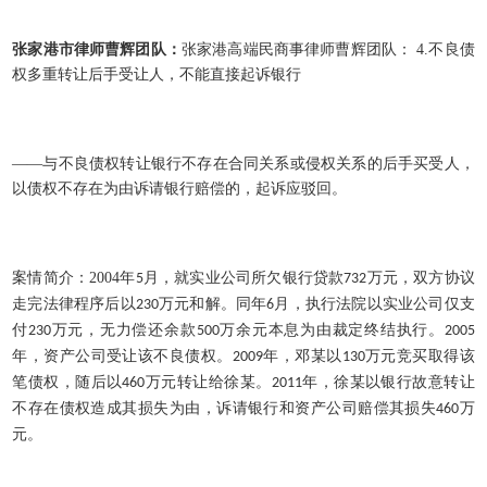
张家港市律师曹辉团队：
张家港高端民商事律师曹辉团队：
4.
不良债
权多重转让后手受让人，不能直接起诉银行
——与不良债权转让银行不存在合同关系或侵权关系的后手买受人，
以债权不存在为由诉请银行赔偿的，起诉应驳回。
案情简介：
2004
年
月，就实业公司所欠银行贷款
万元，双方协议
5
732
走完法律程序后以
万元和解。同年
月，执行法院以实业公司仅支
230
6
付
万元，无力偿还余款
万余元本息为由裁定终结执行。
230
500
2005
年，资产公司受让该不良债权。
年，邓某以
万元竞买取得该
2009
130
笔债权，随后以
万元转让给徐某。
年，徐某以银行故意转让
460
2011
不存在债权造成其损失为由，诉请银行和资产公司赔偿其损失
万
460
元。