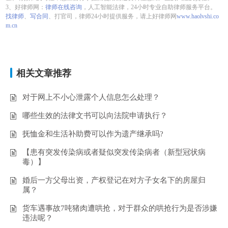
3、好律师网：
律师在线咨询
，人工智能法律，24小时专业自助律师服务平台。
找律师
、
写合同
、打官司，律师24小时提供服务，请上好律师网
www.haolvshi.co
m.cn
相关文章推荐
对于网上不小心泄露个人信息怎么处理？
哪些生效的法律文书可以向法院申请执行？
抚恤金和生活补助费可以作为遗产继承吗?
【患有突发传染病或者疑似突发传染病者（新型冠状病
毒）】
婚后一方父母出资，产权登记在对方子女名下的房屋归
属？
货车遇事故7吨猪肉遭哄抢，对于群众的哄抢行为是否涉嫌
违法呢？