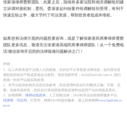
张家港律师曹辉团队：此案之后，陆续有多家法院和相关调解组织建
立诉调对接机制，委托、委派多起纠纷案件给调解组织受理，有利于
快速定纷止争，极大节约了司法资源，帮助投资者低成本维权。
如果您有法律方面的问题想要咨询，或是了解张家港民商事律师曹辉
团队更多讯息，敬请关注张家港高端民商事律师团队！从一个免费电
话/微信咨询开启您的法律疑难问题解决之门！
声明：
1、以上内容来源于法律人士的投稿，目的在于分享更多法律信息；如内容涉及
侵犯您的知识产权或其他合法权利，请发送邮件至：kefu@haolvshi.com.cn ,我们
将第一时间予以核实和处理。
2、本平台提供的相关信息仅供参考，您在使用时应自行判断其正确、可靠、完
整、有效和及时性；您应自行承担因使用前述资料信息而产生的风险及责任。
3、好律师网：
律师在线咨询
，人工智能法律，24小时专业自助律师服务平台。
找律师
、
写合同
、打官司，律师24小时提供服务，请上好律师网
www.haolvshi.co
m.cn