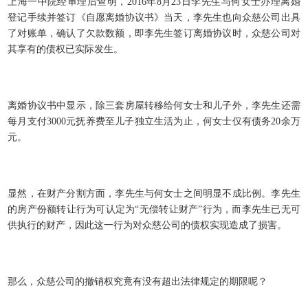
上海一中院经审理后查明，2016年8月23日李先生与何女士办理离婚
登记手续并签订《自愿离婚协议书》当天，李先生也向众慈公司出具
了对账单，确认了欠款数额，即李先生签订离婚协议时，众慈公司对
其享有的债权已实际发生。
离婚协议书中显示，除三套房屋转移给何女士和儿子外，李先生还需
每月支付3000元抚养费至儿子独立生活为止，何女士仅有债务20余万
元。
显然，在财产分割方面，李先生与何女士之间明显不成比例。李先生
的房产份额转让行为可认定为“无偿转让财产”行为，而李先生已无可
供执行的财产，因此这一行为对众慈公司的债权实现造成了损害。
那么，众慈公司的撤销权究竟有没有超出法律规定的期限呢？