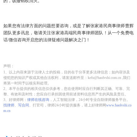
的，该撤销权消灭。
如果您有法律方面的问题想要咨询，或是了解张家港民商事律师曹辉
团队更多讯息，敬请关注张家港高端民商事律师团队！从一个免费电
话/微信咨询开启您的法律疑难问题解决之门！
声明：
1、以上内容来源于法律人士的投稿，目的在于分享更多法律信息；如内容涉及
侵犯您的知识产权或其他合法权利，请发送邮件至：kefu@haolvshi.com.cn ,我们
将第一时间予以核实和处理。
2、本平台提供的相关信息仅供参考，您在使用时应自行判断其正确、可靠、完
整、有效和及时性；您应自行承担因使用前述资料信息而产生的风险及责任。
3、好律师网：
律师在线咨询
，人工智能法律，24小时专业自助律师服务平台。
找律师
、
写合同
、打官司，律师24小时提供服务，请上好律师网
www.haolvshi.co
m.cn