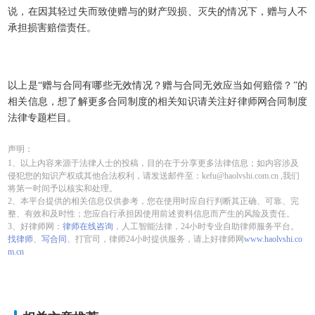
说，在因其轻过失而致使赠与的财产毁损、灭失的情况下，赠与人不
承担损害赔偿责任。
以上是“赠与合同有哪些无效情况？赠与合同无效应当如何赔偿？”的
相关信息，想了解更多合同制度的相关知识请关注好律师网合同制度
法律专题栏目。
声明：
1、以上内容来源于法律人士的投稿，目的在于分享更多法律信息；如内容涉及
侵犯您的知识产权或其他合法权利，请发送邮件至：kefu@haolvshi.com.cn ,我们
将第一时间予以核实和处理。
2、本平台提供的相关信息仅供参考，您在使用时应自行判断其正确、可靠、完
整、有效和及时性；您应自行承担因使用前述资料信息而产生的风险及责任。
3、好律师网：
律师在线咨询
，人工智能法律，24小时专业自助律师服务平台。
找律师
、
写合同
、打官司，律师24小时提供服务，请上好律师网
www.haolvshi.co
m.cn